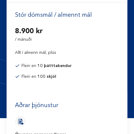
Stór dómsmál / almennt mál
8.900 kr
/ mánuði
Allt í almenn mál, plús
Fleiri en
10 þátttakendur
Fleiri en
100 skjöl
Aðrar þjónustur