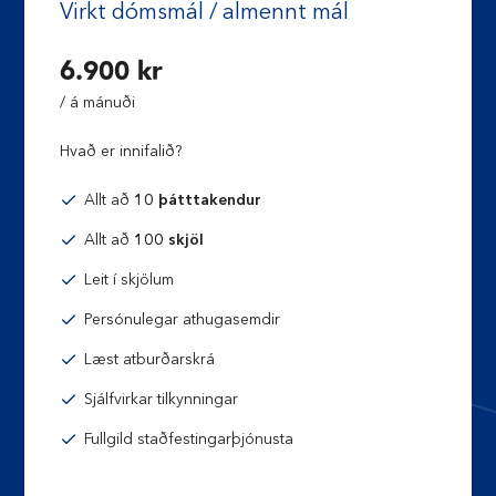
Virkt dómsmál / almennt mál
6.900 kr
/ á mánuði
Hvað er innifalið?
Allt að
10 þátttakendur
Allt að
100 skjöl
Leit í skjölum
Persónulegar athugasemdir
Læst atburðarskrá
Sjálfvirkar tilkynningar
Fullgild staðfestingarþjónusta