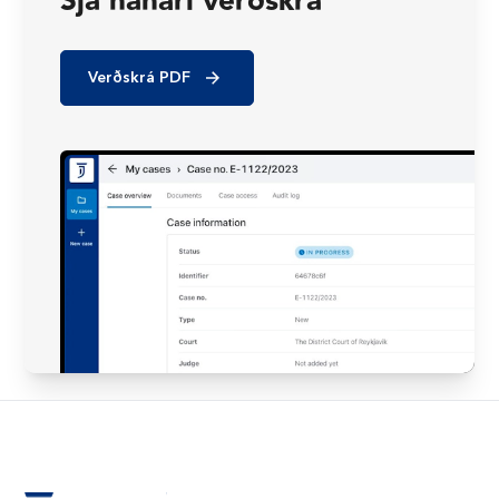
Sjá nánari verðskrá
Verðskrá PDF