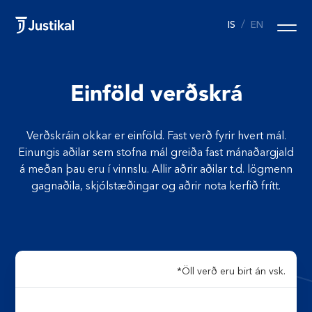
/
IS
EN
Einföld verðskrá
Verðskráin okkar er einföld. Fast verð fyrir hvert mál.
Einungis aðilar sem stofna mál greiða fast mánaðargjald
á meðan þau eru í vinnslu. Allir aðrir aðilar t.d. lögmenn
gagnaðila, skjólstæðingar og aðrir nota kerfið frítt.
*Öll verð eru birt án vsk.