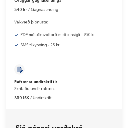
Öruggar gagnasendingar
340 kr
/ Gagnasending
Valkvæð þjónusta:
PDF móttökuvottorð með innsigli - 950 kr.
SMS tilkynning - 25 kr.
Rafrænar undirskriftir
Skrifaðu undir rafrænt
350 ISK
/ Undirskrift