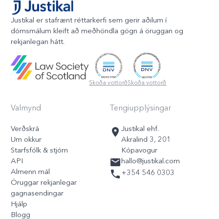
Justikal er stafrænt réttarkerfi sem gerir aðilum í
dómsmálum kleift að meðhöndla gögn á öruggan og
rekjanlegan hátt.
Skoða vottorð
Skoða vottorð
Valmynd
Tengiupplýsingar
Verðskrá
Justikal ehf.
Um okkur
Akralind 3, 201
Starfsfólk & stjórn
Kópavogur
API
hallo@justikal.com
Almenn mál
+354 546 0303
Öruggar rekjanlegar
gagnasendingar
Hjálp
Blogg