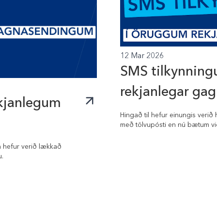
12 Mar 2026
SMS tilkynning
rekjanlegar ga
kjanlegum
Hingað til hefur einungis ver
með tölvupósti en nú bætum vi
hefur verið lækkað
u.