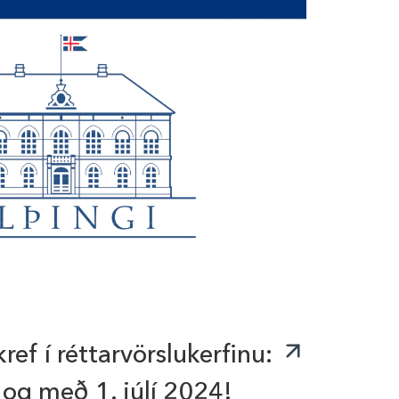
ref í réttarvörslukerfinu:
 og með 1. júlí 2024!