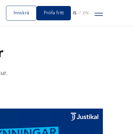
Innskrá
Prófa frítt
/
IS
EN
r
ur.