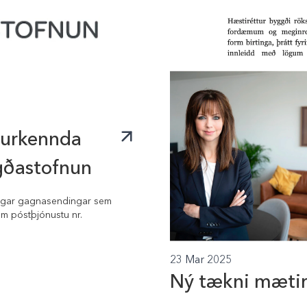
iðurkennda
gðastofnun
nlegar gagnasendingar sem
m póstþjónustu nr.
23 Mar 2025
Ný tækni mæti