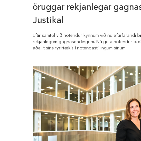
öruggar rekjanlegar gagna
Justikal
Eftir samtöl við notendur kynnum við nú eftirfarandi
rekjanlegum gagnasendingum. Nú geta notendur bæt
aðallit síns fyrirtækis í notendastillingum sínum.