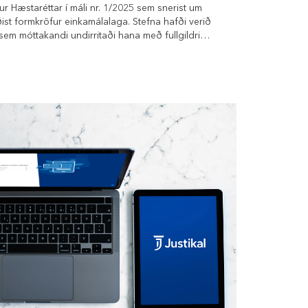
r Hæstaréttar í máli nr. 1/2025 sem snerist um
ist formkröfur einkamálalaga. Stefna hafði verið
 sem móttakandi undirritaði hana með fullgildri
 móttöku. Hæstiréttur taldi slíka birtingu ekki
ga nr. 91/1991 og staðfesti að stefna í einkamálum