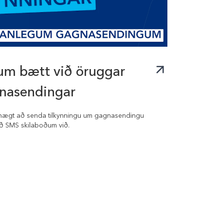
um bætt við öruggar
gnasendingar
ið hægt að senda tilkynningu um gagnasendingu
ð SMS skilaboðum við.