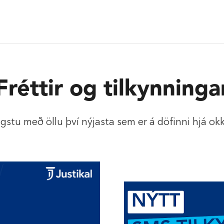
Fréttir og tilkynninga
lgstu með öllu því nýjasta sem er á döfinni hjá okk