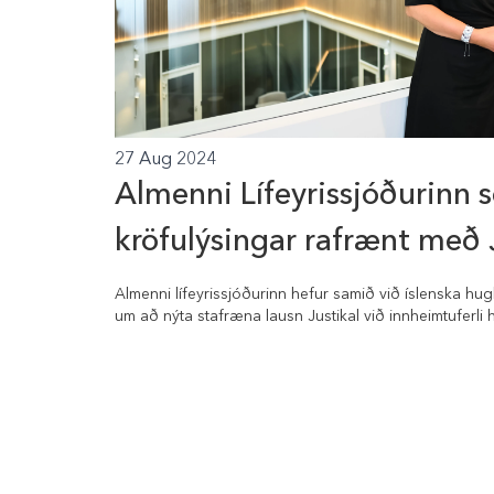
27 Aug 2024
Almenni Lífeyrissjóðurinn 
kröfulýsingar rafrænt með 
Almenni lífeyrissjóðurinn hefur samið við íslenska hu
um að nýta stafræna lausn Justikal við innheimtuferli 