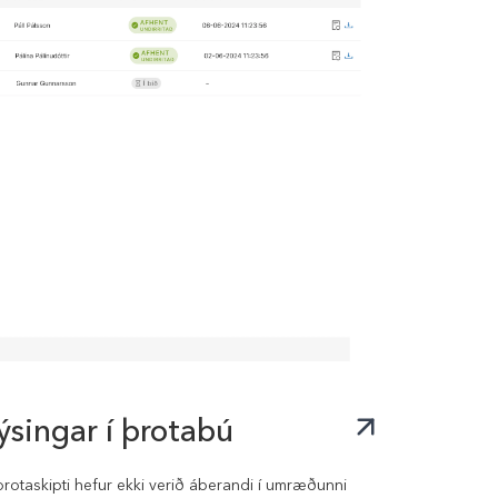
ýsingar í þrotabú
rotaskipti hefur ekki verið áberandi í umræðunni