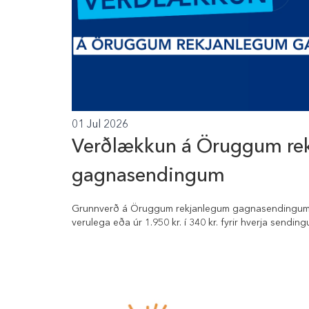
01 Jul 2026
Verðlækkun á Öruggum re
gagnasendingum
Grunnverð á Öruggum rekjanlegum gagnasendingum 
verulega eða úr 1.950 kr. í 340 kr. fyrir hverja sending