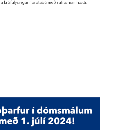
nda kröfulýsingar í þrotabú með rafrænum hætti.