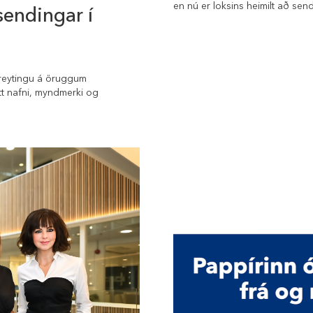
en nú er loksins heimilt að se
sendingar í
 breytingu á öruggum
t nafni, myndmerki og