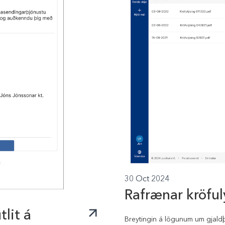
30 Oct 2024
Rafrænar kröful
tlit á
Breytingin á lögunum um gjaldþ