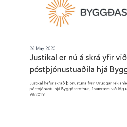
26 May 2025
Justikal er nú á skrá yfir v
póstþjónustuaðila hjá Byg
Justikal hefur skráð þjónustuna fyrir Öruggar rekja
póstþjónustu hjá Byggðastofnun, í samræmi við lög u
98/2019.