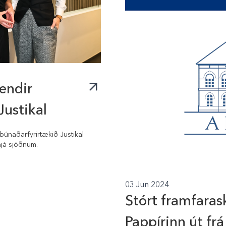
sendir
Justikal
gbúnaðarfyrirtækið Justikal
hjá sjóðnum.
03 Jun 2024
Stórt framfarask
Pappírinn út frá