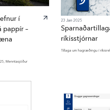
efnur í
23 Jan 2025
Sparnaðartillaga 
 pappír –
ríkisstjórnar
ræna
Tillaga um hagræðingu í ríkisreks
2025, Menntasjóður