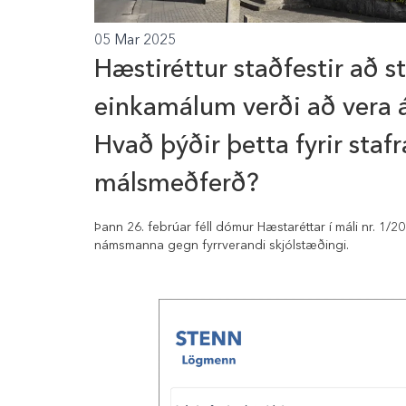
05 Mar 2025
Hæstiréttur staðfestir að st
einkamálum verði að vera á
Hvað þýðir þetta fyrir staf
málsmeðferð?
Þann 26. febrúar féll dómur Hæstaréttar í máli nr. 1/
námsmanna gegn fyrrverandi skjólstæðingi.