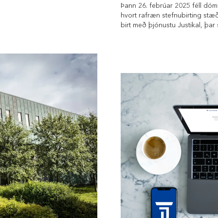
Þann 26. febrúar 2025 féll dómu
hvort rafræn stefnubirting stæð
birt með þjónustu Justikal, þar
rafrænni undirskrift og staðfesti
uppfylla skilyrði XIII. kafla la
verði að vera á pappír.