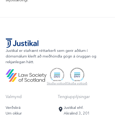
skjólstæðingi.
Justikal er stafrænt réttarkerfi sem gerir aðilum í
dómsmálum kleift að meðhöndla gögn á öruggan og
rekjanlegan hátt.
Skoða vottorð
Skoða vottorð
Valmynd
Tengiupplýsingar
Verðskrá
Justikal ehf.
Um okkur
Akralind 3, 201