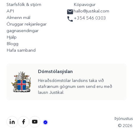
Starfsfólk & stjórn
Kópavogur
API
hallo@justikal.com
Almenn mál
+354 546 0303
Öruggar rekjanlegar
gagnasendingar
Hjálp
Blogg
Hafa samband
Dómstólasýslan
Héraðsdómstólar landsins taka við
stafrænum gögnum sem send eru með
lausn Justikal.
Þjónustus
©
2026