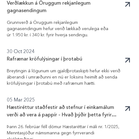
Verðlækkun á Öruggum rekjanlegum
gagnasendingum
Grunnverð á Öruggum rekjanlegum
gagnasendingum hefur verið lækkað verulega eða
úr 1.950 kr. í 340 kr. fyrir hverja sendingu.
30 Oct 2024
Rafrænar kröfulýsingar í þrotabú
Breytingin á lögunum um gjaldþrotaskipti hefur ekki verið
áberandi í umræðunni en nú er loksins heimilt að senda
kröfulýsingar í þrotabú með rafrænum hætti.
05 Mar 2025
Hæstiréttur staðfestir að stefnur í einkamálum
verði að vera á pappír – Hvað þýðir þetta fyrir
stafræna málsmeðferð?
Þann 26. febrúar féll dómur Hæstaréttar í máli nr. 1/2025,
Menntasjóður námsmanna gegn fyrrverandi