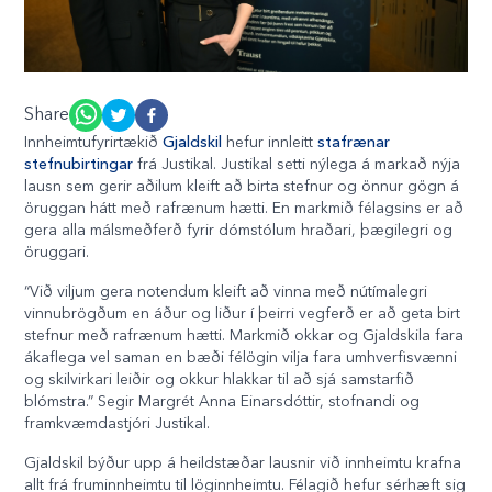
Share
Innheimtufyrirtækið
Gjaldskil
hefur innleitt
stafrænar
stefnubirtingar
frá Justikal. Justikal setti nýlega á markað nýja
lausn sem gerir aðilum kleift að birta stefnur og önnur gögn á
öruggan hátt með rafrænum hætti. En markmið félagsins er að
gera alla málsmeðferð fyrir dómstólum hraðari, þægilegri og
öruggari.
“Við viljum gera notendum kleift að vinna með nútímalegri
vinnubrögðum en áður og liður í þeirri vegferð er að geta birt
stefnur með rafrænum hætti. Markmið okkar og Gjaldskila fara
ákaflega vel saman en bæði félögin vilja fara umhverfisvænni
og skilvirkari leiðir og okkur hlakkar til að sjá samstarfið
blómstra.” Segir Margrét Anna Einarsdóttir, stofnandi og
framkvæmdastjóri Justikal.
Gjaldskil býður upp á heildstæðar lausnir við innheimtu krafna
allt frá fruminnheimtu til löginnheimtu. Félagið hefur sérhæft sig