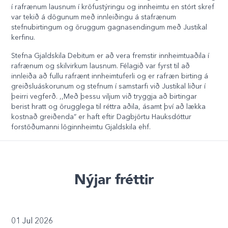
í rafrænum lausnum í kröfustýringu og innheimtu en stórt skref
var tekið á dögunum með innleiðingu á stafrænum
stefnubirtingum og öruggum gagnasendingum með Justikal
kerfinu.
Stefna Gjaldskila Debitum er að vera fremstir innheimtuaðila í
rafrænum og skilvirkum lausnum. Félagið var fyrst til að
innleiða að fullu rafrænt innheimtuferli og er rafræn birting á
greiðsluáskorunum og stefnum í samstarfi við Justikal liður í
þeirri vegferð. ,,Með þessu viljum við tryggja að birtingar
berist hratt og örugglega til réttra aðila, ásamt því að lækka
kostnað greiðenda” er haft eftir Dagbjörtu Hauksdóttur
forstöðumanni löginnheimtu Gjaldskila ehf.
Nýjar fréttir
01 Jul 2026