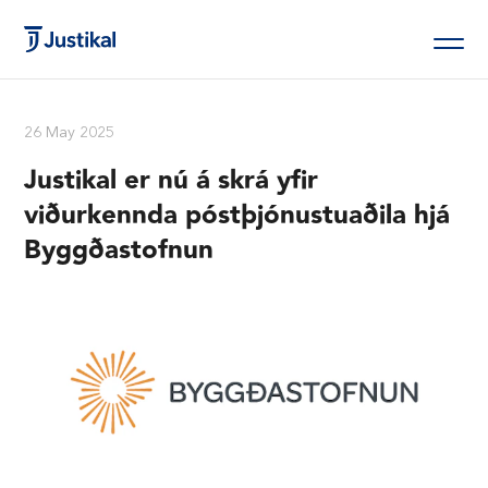
26 May 2025
Justikal er nú á skrá yfir
viðurkennda póstþjónustuaðila hjá
Byggðastofnun