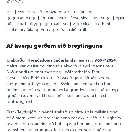
21/1991.
Auk þess er tilvalið að nýta öruggu rekjanlegu
gagnasendingarþjónustu Justikal í hverskyns sendingar þegar
aðilar þurfa öryggi og traust fyrir því að skjal sé afhent
tilteknum aðila og vilja afgreiða málið hratt.
Af hverju gerðum við breytinguna
Úrskurður Héraðsdóms Suðurlands í máli nr. Y-697/2024
: Í
málinu var krafist ógildingar á ákvörðun sýslumannsins á
Suðurlandi um endursendingu aðfararbeiðni Festu-
lífeyrissjóðs. Beiðnin laut að því að gera fjárnám vegna
vangoldinna lífeyrisiðgjalda. Sýslumannsembættinu barst
beiðnin, en hún var endursend á grundvelli þess að birting
greiðsluáskorunar til þess aðila sem um ræddi teldist
ófullnægjandi.
Festi-lífeyrissjóður reyndi ítrekað að birta aðila málsins bréf
með stefnuvotti, en þar sem hann var ekki skráður á lögheimili
reyndi stefnuvotturinn að hafa upp á honum á þar sem hann
fannst fyrir, án árangurs. Þar sem ekki er heimilt að birta