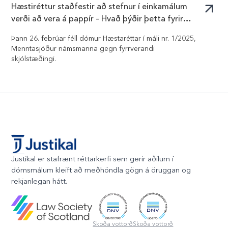
Hæstiréttur staðfestir að stefnur í einkamálum
verði að vera á pappír – Hvað þýðir þetta fyrir
stafræna málsmeðferð?
Þann 26. febrúar féll dómur Hæstaréttar í máli nr. 1/2025,
Menntasjóður námsmanna gegn fyrrverandi
skjólstæðingi.
Justikal er stafrænt réttarkerfi sem gerir aðilum í
dómsmálum kleift að meðhöndla gögn á öruggan og
rekjanlegan hátt.
Skoða vottorð
Skoða vottorð