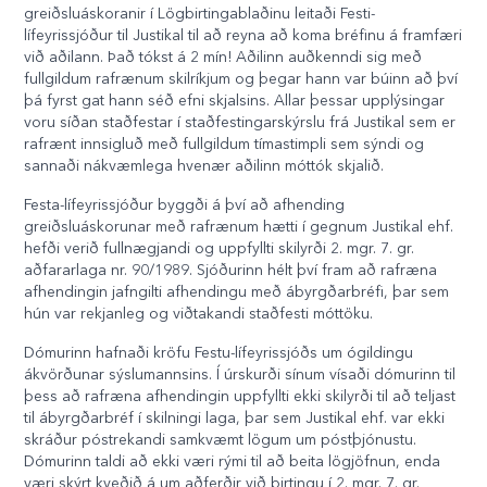
greiðsluáskoranir í Lögbirtingablaðinu leitaði Festi-
lífeyrissjóður til Justikal til að reyna að koma bréfinu á framfæri
við aðilann. Það tókst á 2 mín! Aðilinn auðkenndi sig með
fullgildum rafrænum skilríkjum og þegar hann var búinn að því
þá fyrst gat hann séð efni skjalsins. Allar þessar upplýsingar
voru síðan staðfestar í staðfestingarskýrslu frá Justikal sem er
rafrænt innsigluð með fullgildum tímastimpli sem sýndi og
sannaði nákvæmlega hvenær aðilinn móttók skjalið.
Festa-lífeyrissjóður byggði á því að afhending
greiðsluáskorunar með rafrænum hætti í gegnum Justikal ehf.
hefði verið fullnægjandi og uppfyllti skilyrði 2. mgr. 7. gr.
aðfararlaga nr. 90/1989. Sjóðurinn hélt því fram að rafræna
afhendingin jafngilti afhendingu með ábyrgðarbréfi, þar sem
hún var rekjanleg og viðtakandi staðfesti móttöku.
Dómurinn hafnaði kröfu Festu-lífeyrissjóðs um ógildingu
ákvörðunar sýslumannsins. Í úrskurði sínum vísaði dómurinn til
þess að rafræna afhendingin uppfyllti ekki skilyrði til að teljast
til ábyrgðarbréf í skilningi laga, þar sem Justikal ehf. var ekki
skráður póstrekandi samkvæmt lögum um póstþjónustu.
Dómurinn taldi að ekki væri rými til að beita lögjöfnun, enda
væri skýrt kveðið á um aðferðir við birtingu í 2. mgr. 7. gr.