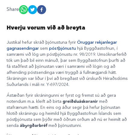
Share
Hverju vorum við að breyta
Justikal hefur skráð þjónustuna fyrir
Öruggar rekjanlegar
gagnasendingar
sem
póstþjónustu
hjá Byggðastofnun, í
samræmi við lög um póstþjónustu nr. 98/2019. Umsóknarferlið
tók um það bil einn mánuð, þar sem Byggðastofnun þurfti að
fá staðfest að þjónustan væri í samræmi við lögin og að
afhending póstsendinga væri tryggð á fullnægjandi hátt.
Skráningin var liður í því að bregðast við úrskurði Héraðsdóms
Suðurlands í máli nr. Y-697/2024.
Ástæðan fyrir skráningunni er fyrst og fremst sú að gera
greiðsluáskoranir
notendum m.a. kleift að birta
með
stafrænum hætti. En eins og áður segir þá hefur þjónustan
hlotið skráningu og heimild hjá Byggðastofnun Íslands sem
póstþjónusta sem þýðir með öðrum orðum að nú er heimilt að
ábyrgðarbréf
senda
með þjónustunni.