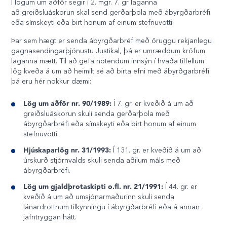
Í lögum um aðför segir í 2. mgr. 7. gr laganna
að greiðsluáskorun skal send gerðarþola með ábyrgðarbréfi
eða símskeyti eða birt honum af einum stefnuvotti.
Þar sem hægt er senda ábyrgðarbréf með öruggu rekjanlegu
gagnasendingarþjónustu Justikal, þá er umræddum kröfum
laganna mætt. Til að gefa notendum innsýn í hvaða tilfellum
lög kveða á um að heimilt sé að birta efni með ábyrðgarbréfi
þá eru hér nokkur dæmi:
Lög um aðför nr. 90/1989:
Í 7. gr. er kveðið á um að
greiðsluáskorun skuli senda gerðarþola með
ábyrgðarbréfi eða símskeyti eða birt honum af einum
stefnuvotti.
Hjúskaparlög nr. 31/1993:
Í 131. gr. er kveðið á um að
úrskurð stjórnvalds skuli senda aðilum máls með
ábyrgðarbréfi.
Lög um gjaldþrotaskipti o.fl. nr. 21/1991:
Í 44. gr. er
kveðið á um að umsjónarmaðurinn skuli senda
lánardrottnum tilkynningu í ábyrgðarbréfi eða á annan
jafntryggan hátt.