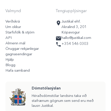
Valmynd
Tengiupplýsingar
Verðskrá
Justikal ehf.
Um okkur
Akralind 3, 201
Starfsfólk & stjórn
Kópavogur
API
hallo@justikal.com
Almenn mál
+354 546 0303
Öruggar rekjanlegar
gagnasendingar
Hjálp
Blogg
Hafa samband
Dómstólasýslan
Héraðsdómstólar landsins taka við
stafrænum gögnum sem send eru með
lausn Justikal.