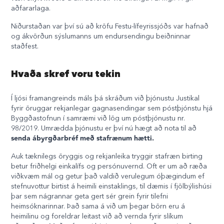
aðfararlaga.
Niðurstaðan var því sú að kröfu Festu-lífeyrissjóðs var hafnað
og ákvörðun sýslumanns um endursendingu beiðninnar
staðfest.
Hvaða skref voru tekin
Í ljósi framangreinds máls þá skráðum við þjónustu Justikal
fyrir öruggar rekjanlegar gagnasendingar sem póstþjónstu hjá
Byggðastofnun í samræmi við lög um póstþjónustu nr.
98/2019. Umrædda þjónustu er því nú hægt að nota til að
senda ábyrgðarbréf með stafrænum hætti.
Auk tæknilegs öryggis og rekjanleika tryggir stafræn birting
betur friðhelgi einkalífs og persónuvernd. Oft er um að ræða
viðkvæm mál og getur það valdið verulegum óþægindum ef
stefnuvottur birtist á heimili einstaklings, til dæmis í fjölbýlishúsi
þar sem nágrannar geta gert sér grein fyrir tilefni
heimsóknarinnar. Það sama á við um þegar börn eru á
heimilinu og foreldrar leitast við að vernda fyrir slíkum