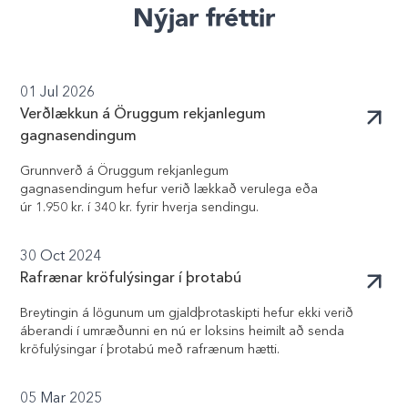
Nýjar fréttir
01 Jul 2026
Verðlækkun á Öruggum rekjanlegum
gagnasendingum
Grunnverð á Öruggum rekjanlegum
gagnasendingum hefur verið lækkað verulega eða
úr 1.950 kr. í 340 kr. fyrir hverja sendingu.
30 Oct 2024
Rafrænar kröfulýsingar í þrotabú
Breytingin á lögunum um gjaldþrotaskipti hefur ekki verið
áberandi í umræðunni en nú er loksins heimilt að senda
kröfulýsingar í þrotabú með rafrænum hætti.
05 Mar 2025