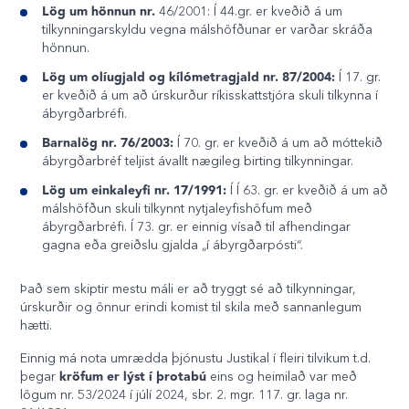
Lög um hönnun nr.
46/2001: Í 44.gr. er kveðið á um
tilkynningarskyldu vegna málshöfðunar er varðar skráða
hönnun.
Lög um olíugjald og kílómetragjald nr. 87/2004:
Í 17. gr.
er kveðið á um að úrskurður ríkisskattstjóra skuli tilkynna í
ábyrgðarbréfi.
Barnalög nr. 76/2003:
Í 70. gr. er kveðið á um að móttekið
ábyrgðarbréf teljist ávallt nægileg birting tilkynningar.
Lög um einkaleyfi nr. 17/1991:
Í Í 63. gr. er kveðið á um að
málshöfðun skuli tilkynnt nytjaleyfishöfum með
ábyrgðarbréfi. Í 73. gr. er einnig vísað til afhendingar
gagna eða greiðslu gjalda „í ábyrgðarpósti“.
Það sem skiptir mestu máli er að tryggt sé að tilkynningar,
úrskurðir og önnur erindi komist til skila með sannanlegum
hætti.
Einnig má nota umrædda þjónustu Justikal í fleiri tilvikum t.d.
kröfum er lýst í þrotabú
þegar
eins og heimilað var með
lögum nr. 53/2024 í júlí 2024, sbr. 2. mgr. 117. gr. laga nr.