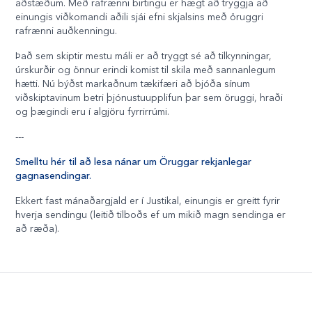
aðstæðum. Með rafrænni birtingu er hægt að tryggja að
einungis viðkomandi aðili sjái efni skjalsins með öruggri
rafrænni auðkenningu.
Það sem skiptir mestu máli er að tryggt sé að tilkynningar,
úrskurðir og önnur erindi komist til skila með sannanlegum
hætti. Nú býðst markaðnum tækifæri að bjóða sínum
viðskiptavinum betri þjónustuupplifun þar sem öruggi, hraði
og þægindi eru í algjöru fyrrirrúmi.
---
Smelltu hér til að lesa nánar um Öruggar rekjanlegar
gagnasendingar.
Ekkert fast mánaðargjald er í Justikal, einungis er greitt fyrir
hverja sendingu (leitið tilboðs ef um mikið magn sendinga er
að ræða).