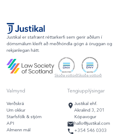
Justikal er stafrænt réttarkerfi sem gerir aðilum í
dómsmálum kleift að meðhöndla gögn á öruggan og
rekjanlegan hátt.
Skoða vottorð
Skoða vottorð
Valmynd
Tengiupplýsingar
Verðskrá
Justikal ehf.
Um okkur
Akralind 3, 201
Starfsfólk & stjórn
Kópavogur
API
hallo@justikal.com
Almenn mál
+354 546 0303