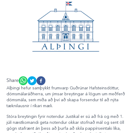
Share
Alþingi hefur samþykkt frumvarp Guðrúnar Hafsteinsdóttur,
dómsmálaráðherra, um ýmsar breytingar á lögum um meðferð
dómsmála, sem miða að því að skapa forsendur til að nýta
tæknilausnir í ríkari mæli.
Stóra breytingin fyrir notendur Justikal er sú að frá og með 1.
júlí næstkomandi geta notendur okkar stofnað mál og sent öll
gögn stafrænt án þess að þurfa að skila pappírseintaki líka,