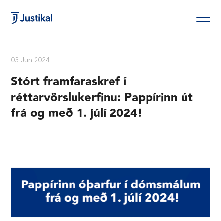
03 Jun 2024
Stórt framfaraskref í
réttarvörslukerfinu: Pappírinn út
frá og með 1. júlí 2024!