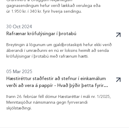
Grunnverð á Öruggum rekjanlegum
gagnasendingum hefur verið lækkað verulega eða
úr 1.950 kr. í 340 kr. fyrir hverja sendingu.
30 Oct 2024
Rafrænar kröfulýsingar í þrotabú
Breytingin á lögunum um gjaldþrotaskipti hefur ekki verið
áberandi í umræðunni en nú er loksins heimilt að senda
kröfulýsingar í þrotabú með rafrænum hætti.
05 Mar 2025
Hæstiréttur staðfestir að stefnur í einkamálum
verði að vera á pappír – Hvað þýðir þetta fyrir
stafræna málsmeðferð?
Þann 26. febrúar féll dómur Hæstaréttar í máli nr. 1/2025,
Menntasjóður námsmanna gegn fyrrverandi
skjólstæðingi.