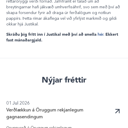
réttaröryggi verði fórnað. Jafnframt er talað um að
breytingarnar hafi jákvæð umhverfisáhrif, svo sem með því að
skapa forsendur fyrir að draga úr ferðalögum og notkun
pappírs. Þetta rímar ákaflega vel við yfirlýst markmið og gildi
okkar hjá Justikal.
Skráðu þig frítt inn í Justikal með því að smella
Ekkert
hér.
fast mánaðargjald.
Nýjar fréttir
01 Jul 2026
Verðlækkun á Öruggum rekjanlegum
gagnasendingum