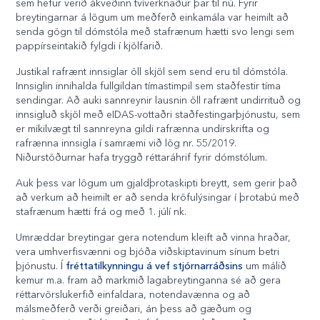
sem hefur verið ákveðinn tvíverknaður þar til nú. Fyrir
breytingarnar á lögum um meðferð einkamála var heimilt að
senda gögn til dómstóla með stafrænum hætti svo lengi sem
pappírseintakið fylgdi í kjölfarið.
Justikal rafrænt innsiglar öll skjöl sem send eru til dómstóla.
Innsiglin innihalda fullgildan tímastimpil sem staðfestir tíma
sendingar. Að auki sannreynir lausnin öll rafrænt undirrituð og
innsigluð skjöl með eIDAS-vottaðri staðfestingarþjónustu, sem
er mikilvægt til sannreyna gildi rafrænna undirskrifta og
rafrænna innsigla í samræmi við lög nr. 55/2019.
Niðurstöðurnar hafa tryggð réttaráhrif fyrir dómstólum.
Auk þess var lögum um gjaldþrotaskipti breytt, sem gerir það
að verkum að heimilt er að senda kröfulýsingar í þrotabú með
stafrænum hætti frá og með 1. júlí nk.
Umræddar breytingar gera notendum kleift að vinna hraðar,
vera umhverfisvænni og bjóða viðskiptavinum sínum betri
þjónustu. Í
fréttatilkynningu á vef stjórnarráðsins
um málið
kemur m.a. fram að markmið lagabreytinganna sé að gera
réttarvörslukerfið einfaldara, notendavænna og að
málsmeðferð verði greiðari, án þess að gæðum og